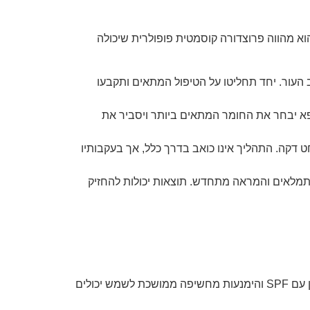
א מהווה פרוצדורה קוסמטית פופולרית שיכולה
העור. יחד תחליטו על הטיפול המתאים ותקבעו
פא יבחר את החומר המתאים ביותר ויסביר את
דקה. התהליך אינו כואב בדרך כלל, אך בעקבותיו
מתמלאים והמראה מתחדש. תוצאות יכולות להחזיק
שימוש באמצעי הגנה על השפתיים מקרני השמש המזיקות היא צעד מונע הופעתם של קמטוטי שפתיים. מריחת שפתון עם SPF והימנעות מחשיפה ממושכת לשמש יכולים