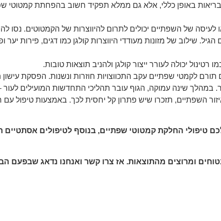
אות באופן כללי, אלא גם ממלא תפקיד חשוב בהפחתת קמטוטי שפתיי
 לעיסה של השפתיים יכולים לתרום להיווצרות של הקמטוטים. נסו להי
הגיל. שילוב של מזונות מעודדי היווצרות קולגן כמו דגים, פירות יער ו
טינול יכולה לעורר ייצור קולגן ולהניב תוצאות טובות.
 תורם לקמטי שפתיים עקב התכווצויות חוזרות ונשנות. הפסקת עישון ה
 במהלך שינה עמוקה, הגוף עובר תהליכי התחדשות המועילים לעור – 
ר השפתיים, תזכרו שיש פתרון קל יחסית לכך. באמצעות טיפול עם חו
כם טיפולי החלקת קמטוטי שפתיים, בנוסף לטיפולים אסתטיים רב
 בטוחים ומרוצים מהתוצאות. אז צרו קשר ואנחנו נדאג שבפעם 