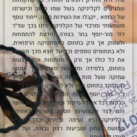
שלו ולא מחזיק רופאים תחתיו. כך שלקוחות
שמגיעים לקליניקה בשל שמו הטוב וכישרונו
של הרופא , יקבלו את השירות ממנו. ייחוד נוסף
משמעותי ומרכזי של הקלניקה, הינו בכך שד״ר
דוד מור-יוסף בחר בצורה מודעת להתמחות
ולעסוק אך ורק בתחום האסתטיקה הרפואית,
ולא בתחומים נוספים וכפועל יוצא מכך משקיע
את כל כולו אך ורק בהתפתחות והתמקצעות
בתחום, בלמידה וחדשנות וזאת מתוך אמונה
עמוקה שעל מנת להיות הטוב ביותר , עלייך
להתמקד בתחום אחד ולא לעשותו על ״הדרך״.
ד״ר מור יוסף וצוות הקליניקה, מלווים את
הלקוח לכל אורך הטיפול ומעניקים לו יחס אישי
וחם לצד מקצועיות חסרת פשרות. האווירה
בקליניקה היא נעימה וביתית ובכך משרה
תחושת בטחון ושביעות רצון גבוהה, ועל כך