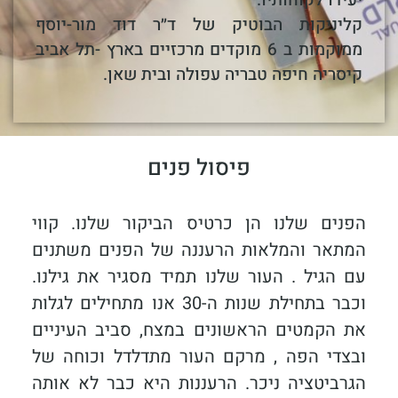
יעידו לקוחותיו.
קליניקות הבוטיק של ד״ר דוד מור-יוסף
ממוקמות ב 6 מוקדים מרכזיים בארץ -תל אביב
קיסריה חיפה טבריה עפולה ובית שאן.
פיסול פנים
הפנים שלנו הן כרטיס הביקור שלנו. קווי
המתאר והמלאות הרעננה של הפנים משתנים
עם הגיל . העור שלנו תמיד מסגיר את גילנו.
וכבר בתחילת שנות ה-30 אנו מתחילים לגלות
את הקמטים הראשונים במצח, סביב העיניים
ובצדי הפה , מרקם העור מתדלדל וכוחה של
הגרביטציה ניכר. הרעננות היא כבר לא אותה