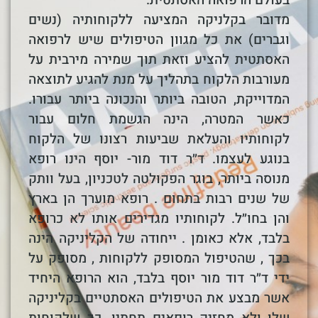
בעולם הרפואה האסתטית.
מדובר בקלניקה המציעה ללקוחותיה (נשים
וגברים) את כל מגוון הטיפולים שיש לרפואה
האסתטית להציע וזאת תוך שמירה מירבית על
מעורבות הלקוח בתהליך על מנת להגיע לתוצאה
המדוייקת, הטובה ביותר והנכונה ביותר עבורו.
כאשר המטרה, הינה הגשמת חלום עבור
לקוחותיו והעלאת שביעות רצונו של הלקוח
בנוגע לעצמו. ד״ר דוד מור- יוסף הינו רופא
מנוסה ביותר, בוגר הפקולטה לטכניון, בעל וותק
של שנים רבות בתחום . רופא מוערך הן בארץ
והן בחו״ל. לקוחותיו מגדירים אותו לא כרופא
בלבד, אלא כאומן . ייחודה של הקליניקה הינה
בכך , שהטיפול המסופק ללקוחות , מסופק על
ידי ד״ר דוד מור יוסף בלבד, הוא הרופא היחיד
אשר מבצע את הטיפולים האסתטיים בקליניקה