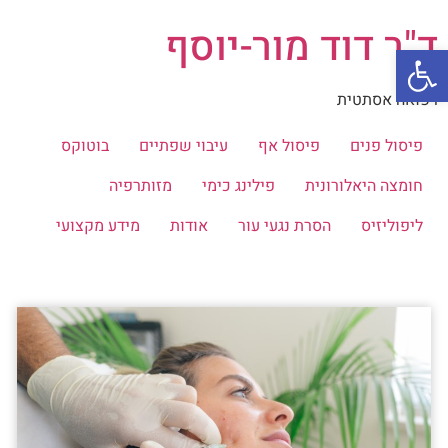
ד"ר דוד מור-יוסף
פתח סרגל נגישות
רפואה אסתטית
פיסול פנים
פיסול אף
עיבוי שפתיים
בוטוקס
חומצה היאלורונית
פילינג כימי
מזותרפיה
ליפוליזיס
הסרת נגעי עור
אודות
מידע מקצועי