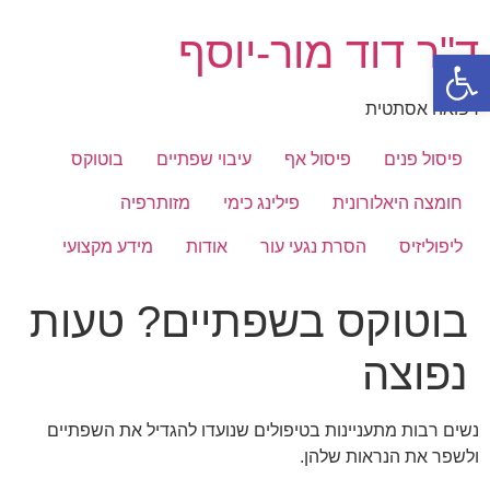
לג
תוכן
ד"ר דוד מור-יוסף
פתח סרגל נגישות
רפואה אסתטית
פיסול פנים
פיסול אף
עיבוי שפתיים
בוטוקס
חומצה היאלורונית
פילינג כימי
מזותרפיה
ליפוליזיס
הסרת נגעי עור
אודות
מידע מקצועי
בוטוקס בשפתיים? טעות
נפוצה
נשים רבות מתעניינות בטיפולים שנועדו להגדיל את השפתיים
ולשפר את הנראות שלהן.