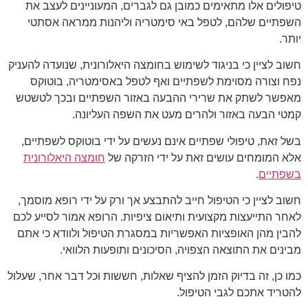
טיפולים אלו מתאימים כמובן גם לגברים, המעוניינים לעצב את
השפתיים שלהם, לטפל באי סימטריה וליהנות ממראה אסתטי
יותר.
חשוב לציין כי בניגוד לשימוש בחומצה היאלורונית, שנועדה להעניק
נפח וצורה מסוימת לשפתיים ואף לטפל באסימטריה, בוטוקס
מאפשר לשתק את שרירי ההבעה באזור השפתיים ובכך לטשטש
קמטי הבעה באזור ולהרים מעט את השפה העליונה.
בשל זאת, טיפולי שפתיים אינם נעשים על ידי בוטוקס לשפתיים,
אלא המומחים עושים זאת על ידי הזרקה של
חומצה היאלורונית
בשפתיים
.
חשוב לציין כי הטיפול חייב להתבצע אך ורק על ידי רופא מוסמך,
לאחר התייעצות מקצועית ותיאום ציפיות. הרופא אמור לסייע לכם
להבין מהן האופציות האפשריות במסגרת הטיפול ולוודא כי אתם
מבינים את התוצאה הצפויה, הסיכונים ותופעות הלוואי.
כמו כן, זה בדיוק הזמן להציף שאלות, חששות וכל דבר אחר, שעלול
להטריד אתכם לגבי הטיפול.