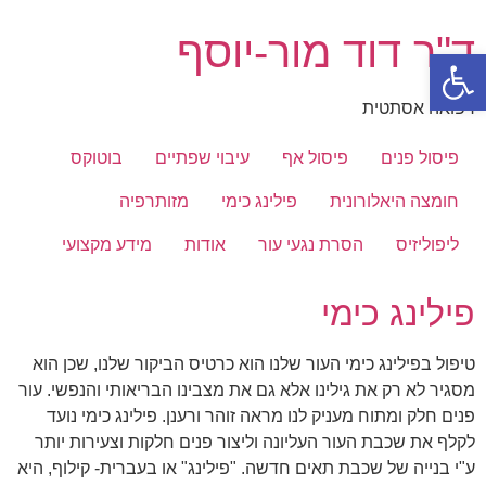
דלג
ד"ר דוד מור-יוסף
לתוכן
פתח סרגל נגישות
רפואה אסתטית
פיסול פנים
פיסול אף
עיבוי שפתיים
בוטוקס
חומצה היאלורונית
פילינג כימי
מזותרפיה
ליפוליזיס
הסרת נגעי עור
אודות
מידע מקצועי
פילינג כימי
טיפול בפילינג כימי העור שלנו הוא כרטיס הביקור שלנו, שכן הוא
מסגיר לא רק את גילינו אלא גם את מצבינו הבריאותי והנפשי. עור
פנים חלק ומתוח מעניק לנו מראה זוהר ורענן. פילינג כימי נועד
לקלף את שכבת העור העליונה וליצור פנים חלקות וצעירות יותר
ע"י בנייה של שכבת תאים חדשה. "פילינג" או בעברית- קילוף, היא