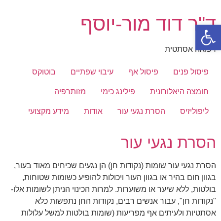
דלג
ד"ר דוד מור-יוסף
לתוכן
פתח סרגל נגישות
רפואה אסתטית
פיסול פנים
פיסול אף
עיבוי שפתיים
בוטוקס
חומצה היאלורונית
פילינג כימי
מזותרפיה
ליפוליזיס
הסרת נגעי עור
אודות
מידע מקצועי
הסרת נגעי עור
הסרת נגעי עור שומות (נקודות חן) הן נגעים שכיחים מאוד בעור,
בגוון חום בהיר או בגוון העור ויכולות להופיע כשומות שטוחות,
בולטות, ללא שיער או משוערות. למרות הכינוי הניתן לשומות אלו-
"נקודות חן", עבור אנשים רבים, נקודות החן נתפשות כלא
אסתטיות ולעיתים אף מפריעות (שומות בולטות למשל עלולות