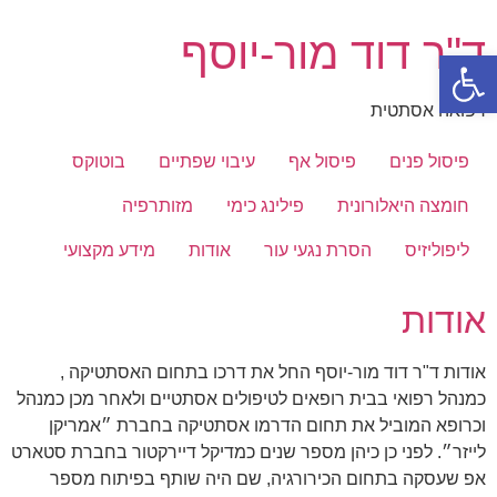
דלג
ד"ר דוד מור-יוסף
לתוכן
פתח סרגל נגישות
רפואה אסתטית
פיסול פנים
פיסול אף
עיבוי שפתיים
בוטוקס
חומצה היאלורונית
פילינג כימי
מזותרפיה
ליפוליזיס
הסרת נגעי עור
אודות
מידע מקצועי
אודות
אודות ד"ר דוד מור-יוסף החל את דרכו בתחום האסתטיקה ,
כמנהל רפואי בבית רופאים לטיפולים אסתטיים ולאחר מכן כמנהל
וכרופא המוביל את תחום הדרמו אסתטיקה בחברת ״אמריקן
לייזר״. לפני כן כיהן מספר שנים כמדיקל דיירקטור בחברת סטארט
אפ שעסקה בתחום הכירורגיה, שם היה שותף בפיתוח מספר