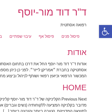
דלג
ד"ר דוד מור-יוסף
לתוכן
פתח סרגל נגישות
רפואה אסתטית
פיסול פנים
פיסול אף
עיבוי שפתיים
ב
אודות
אודות ד"ר דוד מור-יוסף החל את דרכו בתחום האסתט
אסתטיקה בחברת ״אמריקן לייזר״. לפני כן כיהן מס
המכשור הרפואי וכיועץ רפואי ושותף לניהול וביצוע מ
HOME
Previous Next הקליניקה של ד"ר דוד מור-
מדובר בקלניקה המציעה ללקוחותיה (נשים וגברים) את
לתוצאה המדוייקת, הטובה ביותר והנכונה ביותר […]