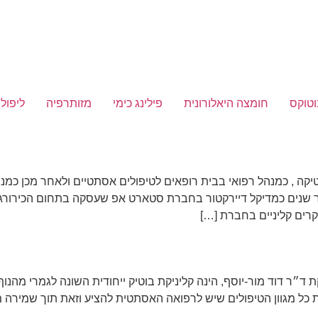
וטוקס
חומצה היאלורונית
פילינג כימי
מזותרפיה
ליפולי
יקה , כמנהל רפואי בבית רופאים לטיפולים אסתטיים ולאחר מכן כמנ
פר שנים כמדיקל דיירקטור בחברת סטארט אפ שעסקה בתחום הכירור
חקרים קליניים בחברת […]
יוסף קליניקת ד״ר דוד מור-יוסף, הינה קליניקת בוטיק ייחודית השונה לגמרי
 כל מגוון הטיפולים שיש לרפואה האסתטית להציע וזאת תוך שמירה 