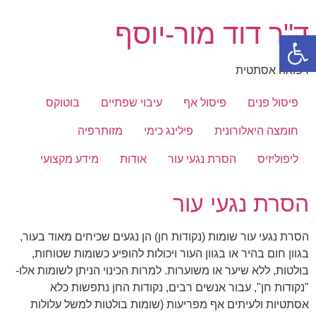
דלג
ד"ר דוד מור-יוסף
לתוכן
פתח סרגל נגישות
רפואה אסתטית
פיסול פנים
פיסול אף
עיבוי שפתיים
בוטוקס
חומצה היאלורונית
פילינג כימי
מזותרפיה
ליפוליזיס
הסרת נגעי עור
אודות
מידע מקצועי
הסרת נגעי עור
הסרת נגעי עור שומות (נקודות חן) הן נגעים שכיחים מאוד בעור,
בגוון חום בהיר או בגוון העור ויכולות להופיע כשומות שטוחות,
בולטות, ללא שיער או משוערות. למרות הכינוי הניתן לשומות אלו-
"נקודות חן", עבור אנשים רבים, נקודות החן נתפשות כלא
אסתטיות ולעיתים אף מפריעות (שומות בולטות למשל עלולות