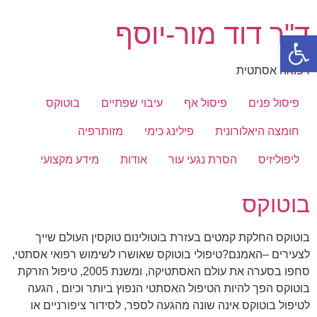
דלג
ד"ר דוד מור-יוסף
לתוכן
פתח סרגל נגישות
רפואה אסתטית
פיסול פנים
פיסול אף
עיבוי שפתיים
בוטוקס
חומצה היאלורונית
פילינג כימי
מזותרפיה
ליפוליזיס
הסרת נגעי עור
אודות
מידע מקצועי
בוטוקס
בוטוקס החלקת קמטים בעזרת בוטולינום טוקסין העולם שייך
לצעירים –האמנם?טיפולי בוטוקס שאושרו לשימוש רפואי אסתטי,
סחפו בסערה את עולם האסתטיקה, ומשנת 2005, טיפול הזרקת
בוטוקס הפך להיות הטיפול האסתטי הנפוץ ביותר וכיום , הגעה
לטיפול בוטוקס אינה שונה מהגעה לספר, לסידור ציפורניים או