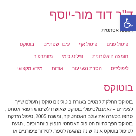
דלג
ד"ר דוד מור-יוסף
לתוכן
פתח סרגל נגישות
רפואה אסתטית
פיסול פנים
פיסול אף
עיבוי שפתיים
בוטוקס
חומצה היאלורונית
פילינג כימי
מזותרפיה
ליפוליזיס
הסרת נגעי עור
אודות
מידע מקצועי
בוטוקס
בוטוקס החלקת קמטים בעזרת בוטולינום טוקסין העולם שייך
לצעירים –האמנם?טיפולי בוטוקס שאושרו לשימוש רפואי אסתטי,
סחפו בסערה את עולם האסתטיקה, ומשנת 2005, טיפול הזרקת
בוטוקס הפך להיות הטיפול האסתטי הנפוץ ביותר וכיום , הגעה
לטיפול בוטוקס אינה שונה מהגעה לספר, לסידור ציפורניים או