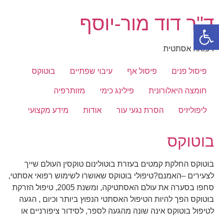
דלג
ד"ר דוד מור-יוסף
לתוכן
פתח סרגל נגישות
רפואה אסתטית
פיסול פנים
פיסול אף
עיבוי שפתיים
בוטוקס
חומצה היאלורונית
פילינג כימי
מזותרפיה
ליפוליזיס
הסרת נגעי עור
אודות
מידע מקצועי
בוטוקס
בוטוקס החלקת קמטים בעזרת בוטולינום טוקסין העולם שייך
לצעירים –האמנם?טיפולי בוטוקס שאושרו לשימוש רפואי אסתטי,
סחפו בסערה את עולם האסתטיקה, ומשנת 2005, טיפול הזרקת
בוטוקס הפך להיות הטיפול האסתטי הנפוץ ביותר וכיום , הגעה
לטיפול בוטוקס אינה שונה מהגעה לספר, לסידור ציפורניים או