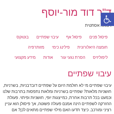
דלג
ד"ר דוד מור-יוסף
לתוכן
פתח סרגל נגישות
רפואה אסתטית
פיסול פנים
פיסול אף
עיבוי שפתיים
בוטוקס
חומצה היאלורונית
פילינג כימי
מזותרפיה
ליפוליזיס
הסרת נגעי עור
אודות
מידע מקצועי
עיבוי שפתיים
עיבוי שפתיים מי לא חולמת היום על שפתיים דובדבניות, בשרניות,
חושניות מלאות? שפתיים בשרניות ומלאות נתפסות בתרבות שלנו
וכמעט בכל תרבות אחרת, כמייצגות יופי, חושניות ופיתוי. פעולת
ההזרקה לשפתיים הינה אמנם פעולה פשוטה, אך פיסולן הוא עניין
רציני ומורכב. כיצד תדעו האם מילוי שפתיים מתאים לכן? אם